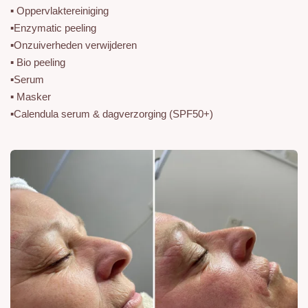
▪️ Oppervlaktereiniging
▪️Enzymatic peeling
▪️Onzuiverheden verwijderen
▪️ Bio peeling
▪️Serum
▪️ Masker
▪️Calendula serum & dagverzorging (SPF50+)