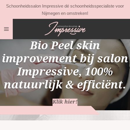
Schoonheidssalon Impressive dé schoonheidsspecialiste voor
Ga
Nijmegen en omstreken!
direct
naar
de
hoofdinhoud
Bio Peel skin
improvement bij salon
Impressive, 100%
natuurlijk & efficiënt.
Klik hier!