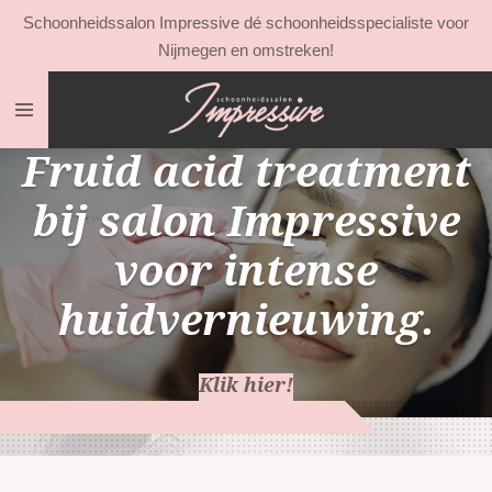
Schoonheidssalon Impressive dé schoonheidsspecialiste voor
Ga
Nijmegen en omstreken!
direct
naar
de
hoofdinhoud
Fruid acid treatment
bij salon Impressive
voor intense
huidvernieuwing.
Klik hier!