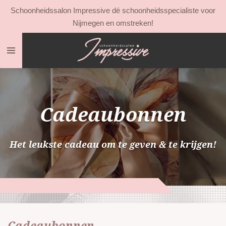
Schoonheidssalon Impressive dé schoonheidsspecialiste voor
Ga
Nijmegen en omstreken!
direct
naar
de
hoofdinhoud
Cadeaubonnen
Het leukste cadeau om te geven & te krijgen!
Cadeaubonnen