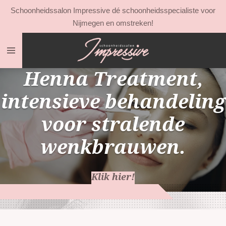
Schoonheidssalon Impressive dé schoonheidsspecialiste voor
Ga
Nijmegen en omstreken!
direct
naar
de
hoofdinhoud
Henna Treatment,
intensieve behandeling
voor stralende
wenkbrauwen.
Klik hier!